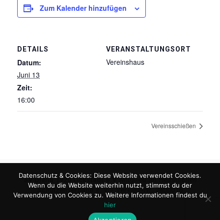
Zum Kalender hinzufügen
DETAILS
VERANSTALTUNGSORT
Vereinshaus
Datum:
Juni 13
Zeit:
16:00
Vereinsschießen
Datenschutz & Cookies: Diese Website verwendet Cookies.
SV Diana 1920 Ockstadt e.V.
Mitglied im Hessischen
Wenn du die Website weiterhin nutzt, stimmst du der
Schützenverband e. V. - Vereins-Nr. 2800016
Verwendung von Cookies zu. Weitere Informationen findest du
hier
Akzeptieren