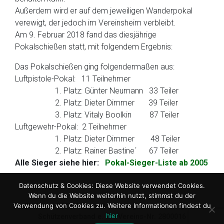
Außerdem wird er auf dem jeweiligen Wanderpokal
verewigt, der jedoch im Vereinsheim verbleibt.
Am 9. Februar 2018 fand das diesjährige
Pokalschießen statt, mit folgendem Ergebnis:
Das Pokalschießen ging folgendermaßen aus:
Luftpistole-Pokal: 11 Teilnehmer
1. Platz: Günter Neumann 33 Teiler
2. Platz: Dieter Dimmer 39 Teiler
3. Platz: Vitaly Boolkin 87 Teiler
Luftgewehr-Pokal: 2 Teilnehmer
1. Platz: Dieter Dimmer 48 Teiler
2. Platz: Rainer Bastine´ 67 Teiler
Alle Sieger siehe hier:
Pokal-Sieger-Liste ab 2005
Datenschutz & Cookies: Diese Website verwendet Cookies.
Wenn du die Website weiterhin nutzt, stimmst du der
Verwendung von Cookies zu. Weitere Informationen findest du
SV Diana 1920 Ockstadt e.V.
Mitglied im Hessischen
hier
Schützenverband e. V. - Vereins-Nr. 2800016